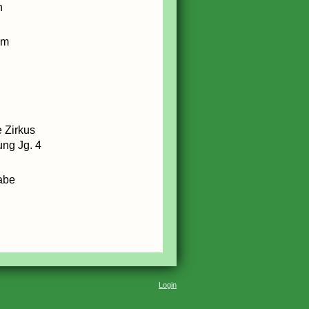
n
um
 Zirkus
ng Jg. 4
abe
Login