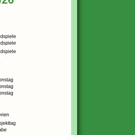
dspiele
dspiele
dspiele
f
onstag
onstag
onstag
rien
ojekttag
abe